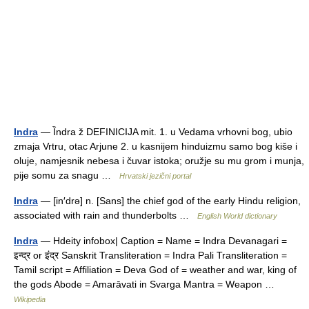
Indra
— Ȉndra ž DEFINICIJA mit. 1. u Vedama vrhovni bog, ubio
zmaja Vrtru, otac Arjune 2. u kasnijem hinduizmu samo bog kiše i
oluje, namjesnik nebesa i čuvar istoka; oružje su mu grom i munja,
pije somu za snagu …
Hrvatski jezični portal
Indra
— [in′drə] n. [Sans] the chief god of the early Hindu religion,
associated with rain and thunderbolts …
English World dictionary
Indra
— Hdeity infobox| Caption = Name = Indra Devanagari =
इन्द्र or इंद्र Sanskrit Transliteration = Indra Pali Transliteration =
Tamil script = Affiliation = Deva God of = weather and war, king of
the gods Abode = Amarāvati in Svarga Mantra = Weapon …
Wikipedia