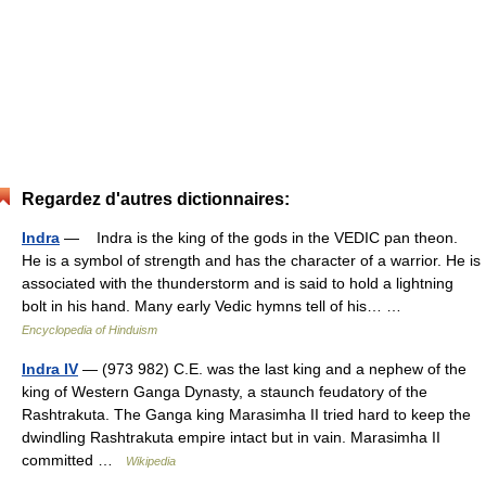
Regardez d'autres dictionnaires:
Indra
— Indra is the king of the gods in the VEDIC pan theon.
He is a symbol of strength and has the character of a warrior. He is
associated with the thunderstorm and is said to hold a lightning
bolt in his hand. Many early Vedic hymns tell of his… …
Encyclopedia of Hinduism
Indra IV
— (973 982) C.E. was the last king and a nephew of the
king of Western Ganga Dynasty, a staunch feudatory of the
Rashtrakuta. The Ganga king Marasimha II tried hard to keep the
dwindling Rashtrakuta empire intact but in vain. Marasimha II
committed …
Wikipedia