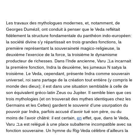
Les travaux des mythologues modernes, et, notamment, de
Georges Dumézil, ont conduit à penser que le Veda reflétait
fidèlement la structure fondamentale du panthéon indo-européen:
la société divine s’y répartissait en trois grandes fonctions, la
première représentant la souveraineté magico-religieuse, la
deuxième l’exercice de la force, la troisième le dynamisme
producteur de richesses. Dans l’Inde ancienne, Varu ユa incarnait
la première fonction, Indra la deuxième, les jumeaux N satya la
troisième. Le Veda, cependant, présente Indra comme souverain
universel, roi sans partage de la création tout entière (y compris le
monde des dieux); il est dans une situation semblable à celle de
son équivalent gréco-latin Zeus ou Jupiter. Il semble bien que ces
trois mythologies (et on trouverait des mythes identiques chez les
Germains et les Celtes) gardent le souvenir d’une usurpation du
pouvoir par Indra, parfois accusé d’avoir tué son père, ou du
moins de l’avoir châtré: il est certain,
en
effet, que, dans le Veda,
Varu ユa est relégué à une place subalterne incompatible avec sa
fonction souveraine. Un hymne du Rig-Veda célèbre d’ailleurs la