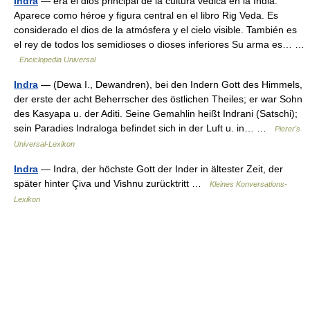
Indra
— era el dios principal de la cultura védica en la India.
Aparece como héroe y figura central en el libro Rig Veda. Es
considerado el dios de la atmósfera y el cielo visible. También es
el rey de todos los semidioses o dioses inferiores Su arma es… …
Enciclopedia Universal
Indra
— (Dewa I., Dewandren), bei den Indern Gott des Himmels,
der erste der acht Beherrscher des östlichen Theiles; er war Sohn
des Kasyapa u. der Aditi. Seine Gemahlin heißt Indrani (Satschi);
sein Paradies Indraloga befindet sich in der Luft u. in… …
Pierer's
Universal-Lexikon
Indra
— Indra, der höchste Gott der Inder in ältester Zeit, der
später hinter Çiva und Vishnu zurücktritt …
Kleines Konversations-
Lexikon