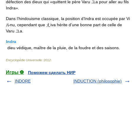
défection des dieux qui «quittent le père Varu ユa pour aller au fils
Indra».
Dans l’hindouisme classique, la position d’Indra est occupée par Vi
ルnu, cependant que えiva hérite d’une bonne part de celle de
Varu ユa.
Indra
dieu védique, maître de la pluie, de la foudre et des saisons.
Encyclopédie Universelle
.
2012
.
Игры ⚽
Поможем сделать НИР
INDORE
INDUCTION (philosophie)