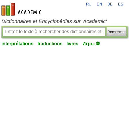
RU
EN
DE
ES
fr-academic.com
Dictionnaires et Encyclopédies sur 'Academic'
Recherche!
interprétations
traductions
livres
Игры ⚽